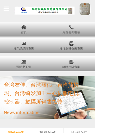
끀
낀
끅
首页
免费咨询电话
뀵
뀣
按产品品牌查询
按行业设备来查询
뀵
뀣
说明书下载
故障代码查询
台湾友佳、台湾丽伟、台湾艾格
玛、台湾绮发加工中心伺服电机、
控制器、触摸屏销售维修
News information
配件销售
配件维修
技术论坛