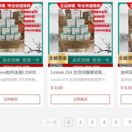
oMove如何连接LXM28伺
Lexium 23A 交流伺服驱动装置
如何设
oMove如何连接LXM28伺服驱
Lexium 23A 交流伺服驱动装置用户手
如何设置
| 施耐德电气 China
用户手册 | Schneider Electric
| 施耐
德电气 China
册 | Schneider Electric
耐德电气
¥ 0.00
¥ 0.0
立即购买
立即购买
上一页
1
2
3
4
5
下