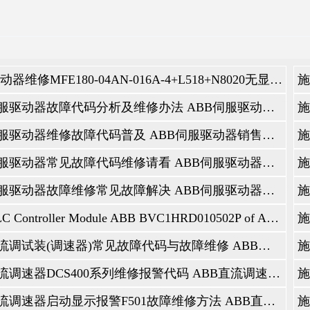
ABB 驱动器维修MFE180-04AN-016A-4+L518+N8020无显示修理 ABB 伺服驱动器销售及售后维修咨询服务中心
驱动器常见故障代码维修请看：ABB的ACS550伺服驱动器是通用驱动器，涵盖了广
矩应用，以及许多其他可变和恒定扭矩应用。因为ACS550是非常有价值的工具，
助您诊断ACS550所遇到的问题，我们运行了一个由五个部分组成的系列，涵盖了驱
ABB伺服驱动器故障代码分析及维修办法 ABB伺服驱动器销售及售后维修咨询服务中心
您将找到该系列涵盖的每个故障的列表，每个故障的简要说明以及该系列各部分的超
术和每种故障的建议解决方案的重要信息。
ABB伺服驱动器维修故障代码普及 ABB伺服驱动器销售及售后维修咨询服务中心
–过电流和过电压
动器将在**和基本键盘上分别显示“ FAULT-1”或“ F0001”。当从驱动器到
的200％。
ABB伺服驱动器常见故障代码维修请看 ABB伺服驱动器销售及售后维修咨询服务中心
将在**和基本键盘上分别显示“ OVERVOLTAGE”或“ F0002”。当中间DC BU
–散热器过热和短路
–驱动器将在**和基本键盘上分别显示“ FAULT-3”或“ F0003”。当散热器温度达
ABB伺服驱动器故障维修常见故障解决 ABB伺服驱动器销售及售后维修咨询服务中心
器将在**和基本键盘上分别显示“ FAULT-4”或“ F0004”。该故障在与“ FAUL
流欠压和AI-1 / AI-2损耗
ABB PLC Controller Module ABB BVC1HRD010502P of ABB Motor ABB伺服驱动器销售及售后维修咨询服务中心
动器将在**和基本键盘上分别显示“ FAULT-6 UNDERVOLTAGE”（故障6欠压）
是预设值。
I-2丢失–驱动器将在**和基本键盘上分别显示“ FAULT-7 AI-1 LOSS”或“ FAULT-8
ABB直流调试装(调速器)常见故障代码与故障维修 ABB直流调速器销售及售后维修咨询服务中心
–电机过热和ID运行失败
–驱动器将在**和基本键盘上分别显示“ FAULT-9 MOTOR OVERTEMP”（FA
ABB直流调速器DCS400系列维修报警代码 ABB直流调速器销售及售后维修咨询服务中心
 Fail –驱动器将在**和基本键盘上分别显示“ FAULT-11 ID RUN FAIL”或“ F0
ABB直流调速器启动显示报警F501故障维修方法 ABB直流调速器销售及售后维修咨询服务中心
–编码器错误和电动机相位