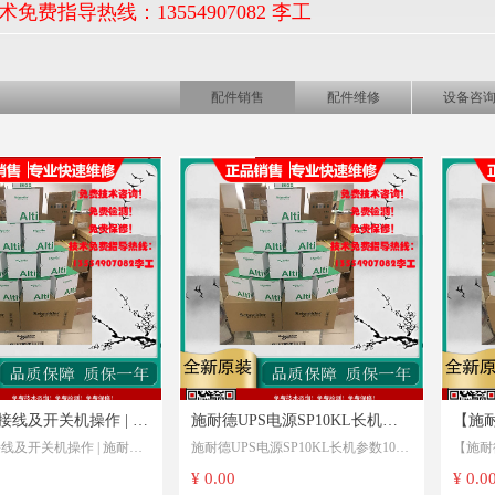
术免费指导热线：13554907082 李工
配件销售
配件维修
设备咨
L接线及开关机操作 | 施
施耐德UPS电源SP10KL长机参
【施耐
L接线及开关机操作 | 施耐德
施耐德UPS电源SP10KL长机参数10K
【施耐德
10KL-31
数10KVA后备电源 施耐德UPS电
修 维
VA后备电源 施耐德UPS电源SP10KL-
护 故障
¥ 0.00
¥ 0.0
1P SP10KL-33
源SP10KL-31P参数简介 视频
电源SP
33P SP15KL-31 SP
31P参数简介 视频
L SP