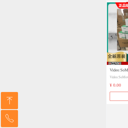
Video:S
Video:S
服驱动器? 
动器? | 施耐
¥ 0.00
ꁸ
ꂅ
回到顶部