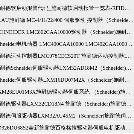
LT-23编码器错误）或“ F0023”。当驱动器无法检测到有效的编码器信号时，将发生此故障
ULT-34 MOTOR PHASE”或“ F0034”。如果输出电动机的某一相丢失或断开
施耐德软启动报警代码_施耐德软启动报警一览表-RFID信息网（Schneider)施耐德伺服驱动器控制器销售与售后咨询维修服务中心
来电话咨询，他们的伺服伺服驱动器出现报警代码。下面我们列出了伺服伺服驱动器常
ELAU施耐德 MC-4/11/22/400 伺服驱动 控制器（Schneider)施耐德伺服驱动器控制器销售与售后咨询维修服务中心
，加速时间不足（参数2202 ACCELER TIME
SCHNEIDER LMC802CAA10000驱动器（Schneider)施耐德伺服驱动器控制器销售与售后咨询维修服务中心
正：输入电源中的静态或瞬态过电压，减速时间不足（参数2203
压控制器已打开（使用参数2005）。
Schneider电机动器 LMC400CAA10000 LMC402CAA10000施耐德运动控制器（Schneider)施耐德伺服驱动器控制器销售与售后咨询维修服务中心
（239°F）R5，R6：125°C（257°F）检查并纠正：风扇故障，气流障碍，散热器上
路，电源干扰
施耐德运动控制器LMC078CECS20T 施耐德运动控制器LMC058（Schneider)施耐德伺服驱动器控制器销售与售后咨询维修服务中心
并纠正：输入电源缺相，保险丝熔断，电源欠压。
MIN FUNCTION的参数设置
施耐德Schneider伺服驱动器LXM32AD18M2（Schneider)施耐德伺服驱动器控制器销售与售后咨询维修服务中心
LT
MIN FUNCTION的参数设置。
Schneider伺服驱动器LXM16DU07M2X（Schneider)施耐德伺服驱动器控制器销售与售后咨询维修服务中心
否过载，调整用于估算的参数（3005…3009），检查温度传感器和组35：MOTOR
C），或者伺服驱动器处于远程控制模式（REM）并被参数设置为接受从控制面板开始/
LXM28EU01M3X施耐德驱动器伺服系统 （Schneider)施耐德伺服驱动器控制器销售与售后咨询维修服务中心
伺服驱动器操作为REM）中的参数。
：电动机连接，电动机参数9905…9909
施耐德驱动器LXM32CD18N4 施耐德（Schneider)施耐德伺服驱动器控制器销售与售后咨询维修服务中心
率不足，参数3010…3012。
施耐德伺服驱动器LXM32AU45M2（Schneider)施耐德伺服驱动器控制器销售与售后咨询维修服务中心
处于活动状态。参见参数
输入处于活动状态。参见参数
SD326DU68S2全新施耐德百格格拉驱动器伺服电机驱动器（Schneider)施耐德伺服驱动器控制器销售与售后咨询维修服务中心