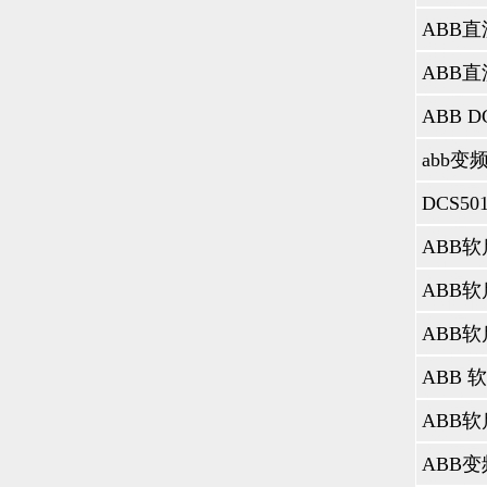
编码器错误
果不存在编
无法通电
ABB伺服
ABB伺
障代码，
ABB伺服
故障号： 
1和2205
故障编号：
DECELE
故障号： 
OVERT
垢或灰尘
故障编号
故障编号：
故障编号：
故障号： 7
LIMIT（
故障编号： 
LIMIT（
故障号： 
OVERT
TEMP M
故障号： 1
LOSS故
止，方向或
PANEL C
故障编号： 
故障编号：
STALL
故障编号：
故障编号：
3003 EXT
故障编号：
3004 EXT
故障编号： 