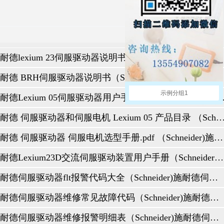
施耐德lexium 23伺服驱动器说明书（Schneider)施耐德伺服驱动器控制器销售与售后咨询维修服务中心
泛的工业应用。ACS550即插即用，开箱即用，非常适合从泵和风扇到输送机和搅拌机
所以当出现问题时可能会令人头疼。故障代码超过50个，可能很难确定驱动器在哪里遇
动器上遇到的**常见的故障代码。
施耐德 BRH伺服驱动器说明书（Schneider)施耐德伺服驱动器控制器销售与售后咨询维修服务中心
链接。我们建议您仔细阅读每个部分，因为它们包括有关可能原因，ABB伺服驱动器
示例分组1
施耐德Lexium 05伺服驱动器用户手册 （Schneider)施耐德伺服驱动器控制器销售与售后咨
电动机的输出电流超过使故障跳闸的预设水平时，将发生此故障。通常，该水平是变频器**额
施耐德 伺服驱动器和伺服电机 Lexium 05 产品目录 （Schneider)施耐德伺服驱动器控制器销售与售后
S超过预定值时，会发生此故障。通常，此值为800 V DC。
到跳变点（取决于框架尺寸）为115°C或125°C时，会发生此故障。
施耐德 伺服驱动器 伺服电机选型手册.pdf （Schneider)施耐德伺服驱动器控制器销售与售后咨询维修服务中心
T-1”类似的情况下发生，但查看输出设备是否短路和更多瞬时浪涌。
施耐德Lexium23D交流伺服驱动装置用户手册（Schneider)施耐德伺服驱动器控制器销售与售后咨询维修服务中心
或“ F0006”。当DC BUS降至驱动器运行所需的**水平以下时，将发生此故障。这是**
 AI-2 LOSS”以及“ F0007”或“ F0008”。当模拟输入降至某个可配置水平以下时，会发生这
施耐德伺服驱动器flt报警代码大全（Schneider)施耐德伺服驱动器控制器销售与售后咨询维修服务中心
ULT-9电动机超温）或“ F0009”。根据驱动器的估计或单独的反馈设备，此故障表示电动机
施耐德伺服驱动器维修常见故障代码（Schneider)施耐德伺服驱动器控制器销售与售后咨询维修服务中心
011”。当电机ID运行未成功完成时，会发生此故障。
施耐德伺服驱动器维修报警明细表（Schneider)施耐德伺服驱动器控制器销售与售后咨询维修服务中心