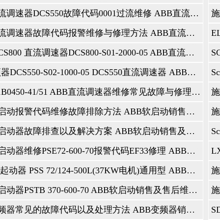
–驱动器将在**和基本键盘上分别显示“ FAULT-23 ENCODER ERROR”（FAU
码器，则由于参数错误也会显示此故障。电动机相位–驱动器将在**和基本键盘上分别显示“ FA
ABB直流调速器DCS550故障代码0001过流维修 ABB直流调速器销售及售后维修咨询服务中心
，则会发生此故障
驱动器维修故障代码普及
服驱动器故障代码维修普及：昨天周日我们在休息，一家陕西咸阳的做化学品的企业打
以供查询。
ABB直流调速器故障代码报警维修与修理方法 ABB直流调速器销售及售后维修咨询服务中心
驱动器故障代码维修：
1故障名称： OVERCURRENT故障/报警描述：输出电流过大。检查并纠正：电动机负载过大
 ACCELER TIME 2），电动机，电动机电缆或连接故障。
ABB DCS800 直流调速器DCS800-S01-2000-05 ABB直流调速器销售及售后维修咨询服务中心
 2故障名称： DC OVERVOLT故障/报警描述：中间电路直流电压过高。检查并纠
R TIME 1和2206 DECELER TIME 2），制动斩波器（如果有）尺寸过小。确认过
3故障名称： DEV
abb变频器DCS550-S02-1000-05 DCS550直流调速器 ABB直流调速器销售及售后维修咨询服务中心
EMP故障/报警描述：ABB伺服驱动器散热器过热。温度达到或超过极限。R1…R4：115°C
涂层，环境温度过高，电动机负载过大
： 4故障名称：短路故障/报警描述：故障电流。检查并纠正：电动机电缆或电动机短
 5故障名称： RESERVED故障/报警说明：故障未使用
DCS501B0450-41/51 ABB直流调速器维修常见故障与修理经验 ABB直流调速器销售及售后维修咨询服务中心
 6故障名称： DC UNDERVOLT故障/报警说明：中间电路直流电压不足。检查
故障名称： AI1 LOSS故障/报警描述：模拟输入1丢失。模拟输入值小于AI1 FAULT
3021）。检查并纠正：模拟输入的源和连接，AI1 FAULT LIMIT（3021）和3001 AI <
ABB软启动报警代码维修故障排除方法 ABB软启动销售及售后维修咨询服务中心
8故障名称： AI2 LOSS 故障/报警描述：模拟输入2丢失。模拟输入值小于AI2 FAU
3022）。检查并纠正：模拟输入的源和连接，AI2 FAULT LIMIT（3022）和3001 AI <
9故障名称： MOT
ABB软启动器故障排查以及解决方案 ABB软启动销售及售后维修咨询服务中心
EMP故障/报警描述：根据ABB伺服驱动器的估算值或温度反馈，电机过热。检查电动机是
EAS参数。
0故障名称： PANEL
障/报警描述：面板通讯丢失，或者：伺服驱动器处于本地控制模式（控制面板显示LO
ABB软启动器维修PSE72-600-70报警代码EF33修理 ABB软启动销售及售后维修咨询服务中心
参考。要更正检查：通信线路和连接，参数3002I
OMM ERR，组10：START / STOP / DIR和组11：REFERENCE SELECT（如果
11故障名称： ID RUN FAIL故障/报警描述：电机ID Run未成功完成。检查并纠正
ABB 软起动器 PSS 72/124-500L(37KW电机)通用型 ABB软启动销售及售后维修咨询服务中心
 12故障名称： MOTOR
故障/报警描述：电动机或过程停止。电机在失速区域运行。检查并纠正：负载过大，电动机功
 13故障名称： RESERVED故障/报警说明：未使用
ABB软启动器PSTB 370-600-70 ABB软启动销售及售后维修咨询服务中心
 14故障名称： EXT FAULT 1故障/报警说明：定义为报告个外部故障的数字输入
ERNAL FAULT1。
 15故障名称： EXT FAULT 2故障/报警说明：定义为报告第二个外部故障的数字
ERNAL FAULT 2
ABB变频器常见的故障代码以及处理方法 ABB变频器销售及售后维修咨询服务中心
16故障名称： EARTH