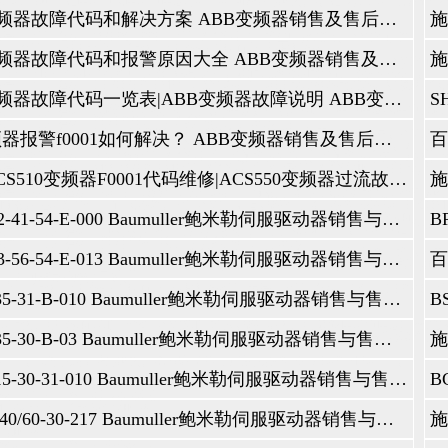
T故障/报警说明：在电动机或电动机电缆中检测到可能的接地故障。在伺服驱动器运行
报。
ABB变频器故障代码和解决方案 ABB变频器销售及售后维修咨询服务中心
1错误名称：OVERCURRENT错误/报警描述：输出电流过高。检查和修理：发动机负载过大、
连接错误。ABB伺服驱动器故障代码分析及维修办法有哪些?
ABB变频器故障代码和报警原因大全 ABB变频器销售及售后维修咨询服务中心
2错误名称：DCOVERVOLT错误/警报描述：断路器的直流电压过高。检查和修理：静
CELERTIME2)和制动粉碎机尺寸(如果有)太小。确保过压控制器已打开(参数2005)。
错误名称：DEVOVERTEMP错误/警报描述：ABB伺服散热器过热。温度达到或超过极限。R1
器上的污垢或灰尘涂层、环境温度过高、发动机负荷过大
ABB变频器故障代码一览表|ABB变频器故障说明 ABB变频器销售及售后维修咨询服务中心
：4错误名称：短路错误/报警描述：故障电流。检查并纠正：电机电缆或电机短路
5错误名称：RESERVED错误/报警描述：未使用错误
6错误名称：DCUNDERVOLT错误/警报描述：断路器的直流电压不足。检查并
abb变频器报警f0001如何解决？ ABB变频器销售及售后维修咨询服务中心
7错误名称：AI1LOSS错误/报警描述：模拟输入1丢失。模拟输入小于。ai1故障(3021
8错误名称：AI2LOSS错误/报警描述：模拟输入2丢失。模拟输入小于。ai2故障(3022
9错误名称：MOTOVERTEMP错误/报警描述：根据错误/报警说明：ABB伺服驱动
ABB ACS510变频器F0001代码维修|ACS550变频器过流故障修理 ABB变频器销售及售后维修咨询服务中心
器和第35组：MOTORTEMPMEAS的参数。
10错误名称：PANELLOSS错误/警报描述：面板连接丢失或服务器模式处于本地控
板的启动/停止、方向或参考。校正检查：通信线路和连接，参数3002PANELCOMMERR，组10
11错误名称：IDRUFAIL错误/警报描述：发动机IDRun无法完成检查和维修：发动
BUG622-41-54-E-000 Baumuller鲍米勒伺服驱动器销售与售后咨询维修服务中心 BUG622-38-55-54-000 鲍米勒驱动器跳闸上错电电源灯不亮修理闪红灯故障红灯报警维修
12错误名称：MOTORSTALL错误/警报描述：引擎或进程停止。发动机在停止区域
13错误名称：RESERVATION错误/报警描述：未使用
14错误名称：EXTFAULT1错误/报警描述：定义为报告外部错误的数字输入处于
BUG623-56-54-E-013 Baumuller鲍米勒伺服驱动器销售与售后咨询维修服务中心 BUG623-56-54-E-009 鲍米勒驱动器跳闸上错电电源灯不亮修理闪红灯故障红灯报警维修
：16错误名称：土方故障错误/警报描述：在电机或电机电缆中检测到可能的接地
敏，并可能导致虚假干扰。
驱动器故障代码分析及维修办法有哪些?错误编号：6错误名称：DCUNDERVOL
BUG3-35-31-B-010 Baumuller鲍米勒伺服驱动器销售与售后咨询维修服务中心 BUG3-35-31-B-003 鲍米勒驱动器跳闸上错电电源灯不亮修理闪红灯故障红灯报警维修
。
驱动器故障代码维修纠正措施：检查/纠正输入线路中的故障，确认电动机电缆未超过规定长度，
小接地故障的检测水平，输入接地的三角电源和高电容的电动机电缆在非运行测试期间可
BUG3-35-30-B-03 Baumuller鲍米勒伺服驱动器销售与售后咨询维修服务中心 BUG3-35-30-B-002 鲍米勒驱动器跳闸上错电电源灯不亮修理闪红灯故障红灯报警维修
检
G FAULT。要禁用对所有接地故障监视的响应，请使用参数3017 EARTH FAULT
BUG3-15-30-31-010 Baumuller鲍米勒伺服驱动器销售与售后咨询维修服务中心 鲍米勒驱动器跳闸上错电电源灯不亮修理闪红灯故障红灯报警维修
驱动器 MICROFLEX 用户手册中文高清版
ww.docin.com/p-1875405026.html
SM1-04伺服驱动器安装说明书
BUS20-40/60-30-217 Baumuller鲍米勒伺服驱动器销售与售后咨询维修服务中心 BUS20-60/90-30-007 鲍米勒驱动器跳闸上错电电源灯不亮修理闪红灯故障红灯报警维修
ww.docin.com/p-203520837.html
器说明书
ww.docin.com/p-57589064.html