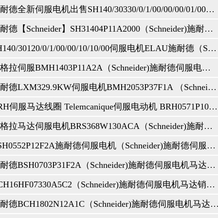
和不运行时，伺服驱动器都会监视接地故障。当伺服驱动器不运行时，检测更加敏感，并
施耐德全新伺服电机出售SH140/30330/0/1/00/00/00/01/00（Schneider)施耐德伺服电机马达销售与售后咨询维修服务中心
加速时间不足(参数2202ACCELERTIME1和2205ACCELERTIME 2)、电
施耐德【Schneider】SH31404P11A2000（Schneider)施耐德伺服电机马达销售与售后咨询维修服务中心
态或瞬态过电压输入电源、减速时间不足(参数2203DECELERTIME1和
…R4:115°C(239°F)R5，R6:125°C(257°F)检查和修理：风扇故障、气流
SH140/30120/0/1/00/00/10/10/00伺服电机ELAU施耐德（Schneider)施耐德伺服电机马达销售与售后咨询维修服务中心
、电源故障
纠正：输入电源无相，保险丝熔断，电源电压过低。
百格拉伺服BMH1403P11A2A（Schneider)施耐德伺服电机马达销售与售后咨询维修服务中心
)。检查并纠正：模拟输入源和连接、AI1FAULTIT(3021)和3001AI参数设置
)。检查和维修：模拟输入源和连接、AI2FAULTIMIT(3022)和3001AI参数设置
器估计值或温度反馈，电机过热。检查发动机是否过载，调整估计参数(3005)…3009
施耐德LXM329.9KW伺服电机BMH2053P37F1A （Schneider)施耐德伺服电机马达销售与售后咨询维修服务中心
制模式(显示在控制面板中)LOC或服务器模式位于远程控制模式(REM)。该参数设置
:START/STOP/DIR和组11:REFERENCE SELECT(如果伺服驱动器用作RE
机连接，发动机参数9905…9909
BRH伺服马达线圈 Telemcanique伺服电动机 BRH0571P10F1A（Schneider)施耐德伺服电机马达销售与售后咨询维修服务中心
运行。检查并纠正：过载、发动机功率不足、参数3010至3012。
活动状态。
百格拉马达伺服电机BRS368W130ACA（Schneider)施耐德伺服电机马达销售与售后咨询维修服务中心
错误。当伺服驱动器是否工作时，伺服驱动器监测接地故障。如果伺服驱动器不工作，
T错误/警报描述：断路器的直流电压不足。检查并纠正：输入电源无相，保险丝熔断，
BSH0552P12F2A施耐德伺服电机（Schneider)施耐德伺服电机马达销售与售后咨询维修服务中心
使用参数3028 EARTH FAULT
能会导致错误的错误报告。要在ABB伺服驱动器未运行时禁用对故障监视的响应，请
施耐德BSH0703P31F2A（Schneider)施耐德伺服电机马达销售与售后咨询维修服务中心
。注意：禁用接地故障（接地故障）可能会使保修无效。
BCH16HF07330A5C2（Schneider)施耐德伺服电机马达销售与售后咨询维修服务中心
施耐德BCH1802N12A1C（Schneider)施耐德伺服电机马达销售与售后咨询