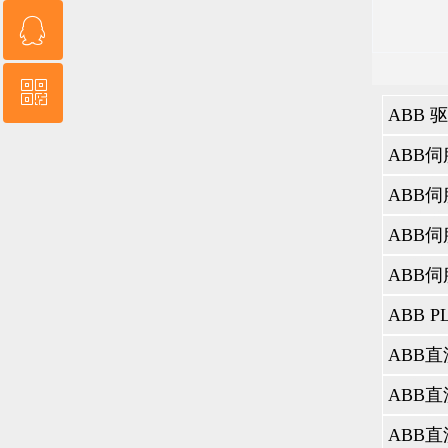
ꁗ
13554907082
ꀥ
QQ客服
ABB伺服
变和恒定扭
题。为了帮
微信二维码
在下面，
障排除技
第1部分
过电流–驱
流输出水平
过压–驱动器
第2部分
散热器过热
短路–驱动
第3部分–直
直流欠压–驱
小值，不
AI-1和A
障。
第4部分
电动机超温
热。
ID Run
第5部分