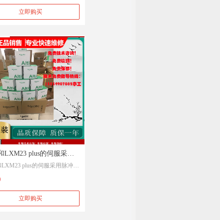
耐德SPM10KL UPS电源的
PS电源的开关机方法
立即购买
机方法
和LXM23 plus的伺服采用
和LXM23 plus的伺服采用脉冲控
制,如何接线? | 施耐德
接线? | 施耐德
0
立即购买