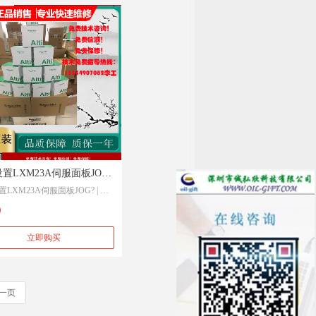
置LXM23A伺服面板JOG?
LXM23A伺服面板JOG? | 施
德电气 China
 China
0
立即购买
一页