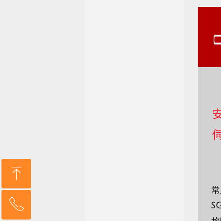
ꁸ
ꂅ
回到顶部