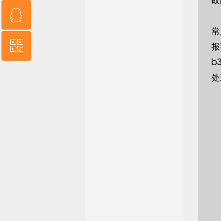
ꁗ
13554907082
ꀥ
QQ客服
微信二维码