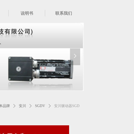
说明书
联系我们
넲
本品牌
ꄲ
安川
ꄲ
SGDV
ꄲ
安川驱动器SGD