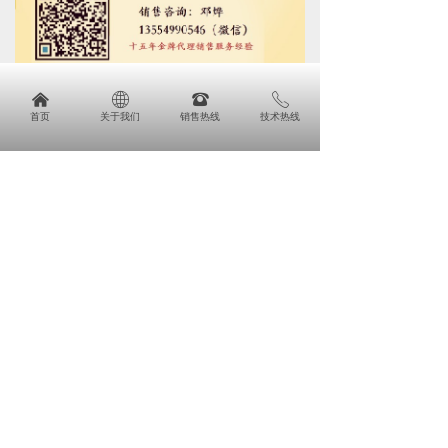
낀
ꄓ
뀰
ꂅ
首页
关于我们
销售热线
技术热线
낀
ꄓ
뀵
ꂅ
首页
关于我们
产品
免费电话咨询
后一个：
无
뀰
끅
销售热线
免费技术咨询电话
녠
ꄙ