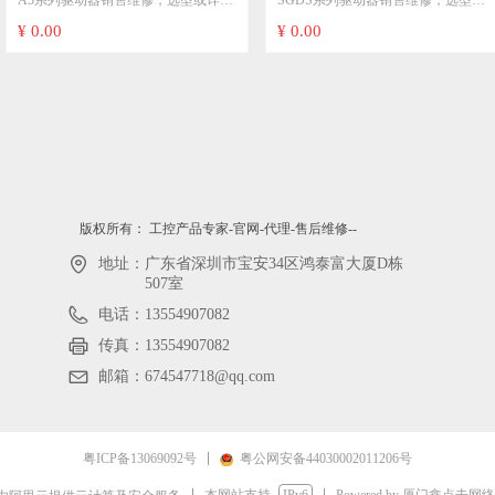
A5系列驱动器销售维修，选型或详细
SGDS系列驱动器销售维修，选型或
用型，脉冲型驱动器销售及维修
及维修SGDS-08A12AY506
型号点击进入专业页面选型：
详细型号点击进入专业页面选型：
¥ 0.00
¥ 0.00
MBDHT2510CA1
MADHT1507E MADKT1505E
常用型号，SGDS-08A12AY506
MBDHT2510E MCDHT3520
SGDS-08A12AY27 SGDS-
MDDKT3530 MDDHT5540E
08A12AY524 SGDS-15A12AY506
MEDHT7364E MFDHTA390
SGDS-15A12AY27 SGDS-
MFDHTB3A2等
50A12AY506 SGDS-50A12AY27等
A5系列伺服电机销售维修，选型或详
SGMAS系列伺服电机销售维修，选
细型号点击进入专业页面选型：
型或详细型号点击进入专业页面选
版权所有：
工控产品专家-官网-代理-售后维修--
型：
地址：
广东省深圳市宝安34区鸿泰富大厦D栋
MSMJ042G1U MHMJ082G1V
507室
MSMG152G1U等
SGMAS-08A2A-FJ12 SGMAS-
08A2A-FJ21 SGMAS-08A2A-YR21
电话：
13554907082
SGMAS-08A2AH701 SGMAS-
传真：
13554907082
08A2A2C-Y2 SGMSH-15A2A-FJ11
邮箱：
674547718@qq.com
SGMSH-15A2A21 SGMSH-15A2A-
YR11等
粤ICP备13069092号
粤公网安备44030002011206号
本网站支持
IPv6
Powered by 厦门鑫点