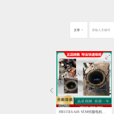
文章
ꀁ
넳
SEM电机HDM 系列伺服电机
英格兰SEM电机MT22G6-19
SEM电机,英国SEM交流伺服电
意大利SEIPEE刹车电机
SIBONI伺服电机、SIBONI行星
意大利ROSSI减速机/ROSSI电
Minimotor带集成驱动器的无刷
意大利进口mini motor马达
意大利DRDRIVES刹车电机
TEKNOMOTOR意大利高速电机
进口TRANSTECNO诠世电机马
德国MAE自动矫直机M-AH和
MAE M586 双轴减速电机马达
Motovario平行和正交减速机PH
意大利MT刹车电机 motori
可维修意大利 M.T. Motori
德国洛森rosenberg 2RRE15
洛森rosenberg风机 EKHR315-
rosenberg洛森DKHR630-
AKSE630-6K/V4 rosenberg洛森
德国Perske高速主轴电机D68167
PERSKE轴端螺母修正电机KRS
德国Walter Perske高速主轴电机
德国PERSKE马达,PERSKE主轴
Perske special electric motors
美国太平洋马达Pacific Scientific
Pacific Scientific PC800 PC832
SC903-020-01 Pacific Scientific/
Pacific Scientific 20-3424S-72A-
Pacific Scientific太平洋电机
R34JENC-TS-NS-NV-00 伺服电
R33S Pacific Scientific直流无刷
Pacific Scientific R24NA-R1-NS-
Pacific Scientific R21HSNA-HS-
PACIFIC SCIENTIFIC 直流电机
Pacific Scientific伺服电机
PACIFIC 太平洋 电机 PMA43F-
Pacific Scientific H41HLLT-
PACIFIC SCIENTIFIC
E41HLFB-LSS-NS-02 电机 控制
SEMITOOL清洗机PACIFIC
Pacific Scientific M21NSXC-
Pacific Scientific POWERMAX II
Pacific Scientific直流电机
Pacific Scientific S34GNNA-
意大利NERI MOTORI电机
HR115E6-64S SEM伺服电机