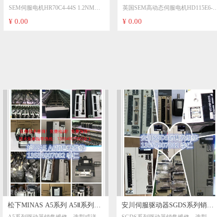
SEM伺服电机HR70C4-44S 1.2NM
英国SEM高动态伺服电机HD115E6-
1.2NM 2.3A 转速8000转
HD115E6-64T 可维修SEM伺服
2.3A 转速8000转 HR70C4-32S
64T
¥ 0.00
¥ 0.00
HR70C4-32S
电机HD115G6-64S
可维修SEM伺服电机HD115G6-64S
松下MINAS A5系列 A5Ⅱ系列通
安川伺服驱动器SGDS系列销售