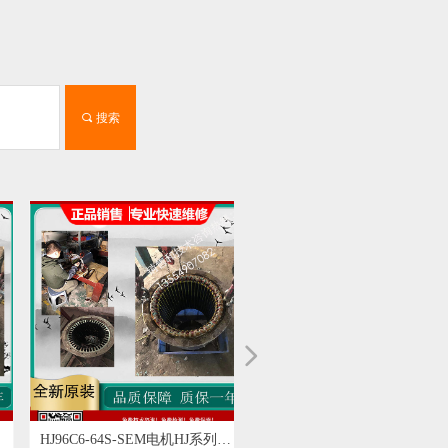
끠
搜索
넲
HJ96C6-64S-SEM电机HJ系列伺