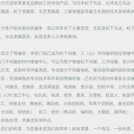
致力引进世界著名品牌的工控传动产品。与日本松下马达、台湾东元马达、山
变频器、松下变频器、东芝变频器、三菱变频器等建立长期的技术及销售
广大客户提供更好的服务，我公司库存了大量现货。尤其是松下马达、松
机、台达变频器等。欢迎业界人士来电垂询。
00年设立了维修部，本部门现已成为松下伺服、三（山）洋伺服的指定维修
西门子伺服的特约维修中心。可以为客户维修松下伺服、三洋伺服、安川
法兰克、发那科等伺服系统。专业致力于伺服电机、驱动器和编码器的维
宗旨，凭借娴熟的专业技术和丰富的维修经验，已先后为国内外诸多企业
、伺服器、变频器、直流调速器、电源板、显示器、控制卡等。公司业务涉
械（CNC加工中心、钻孔机、铣床、镗床、磨床、注塑机、机器人、机器
C加工、快慢走丝、雕铣机、雕刻机、火焰切割机、等离子切割机、激光切
、分切机、切纸机）、化工、纺织（绣花机、编织机、大圆机、圆纬机）、
、价格合理、质量优良等特点。
是您们的机遇，为您服务是我们的荣幸！如有需要，一个电话、一份传真