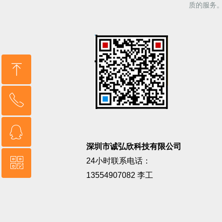
质的服务
ꁸ
ꂅ
回到顶部
ꁗ
13554907082
深圳市诚弘欣科技有限公司
ꀥ
24小时联系电话：
QQ客服
13554907082 李工
微信二维码