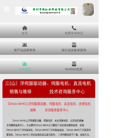
끀
낀
끅
首页
免费咨询电话
뀵
뀣
按产品品牌查询
按行业设备来查询
뀵
뀣
三洋首页
brother机床